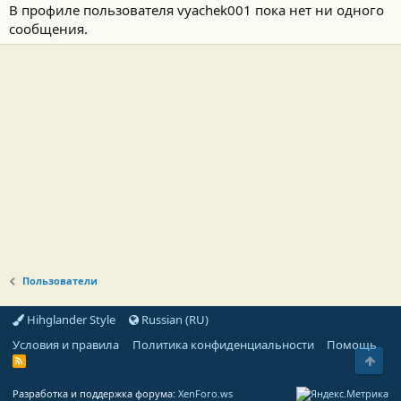
В профиле пользователя vyachek001 пока нет ни одного
сообщения.
Пользователи
Hihglander Style
Russian (RU)
Условия и правила
Политика конфиденциальности
Помощь
Свер
R
S
S
Разработка и поддержка форума:
XenForo.ws