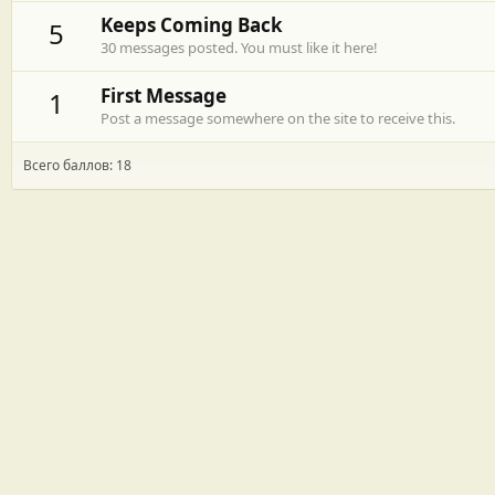
Keeps Coming Back
5
30 messages posted. You must like it here!
First Message
1
Post a message somewhere on the site to receive this.
Всего баллов: 18