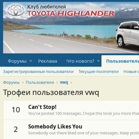
Форумы
Реклама
Что нового?
Пользовател
Зарегистрированные пользователи
Текущие посетители
Новые 
Форумы
Пользователи
vwq
Трофеи пользователя vwq
Can't Stop!
10
You've posted 100 messages. I hope this took you more tha
Somebody Likes You
2
Somebody out there liked one of your messages. Keep postin