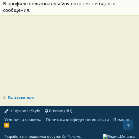
В профиле пользователя Vov пока нет ни одного
сообщения.
Пользователи
Hihglander Style
Russian (RU)
Условия и правила
Политика конфиденциальности
Помощь
Свер
R
S
S
Разработка и поддержка форума:
XenForo.ws