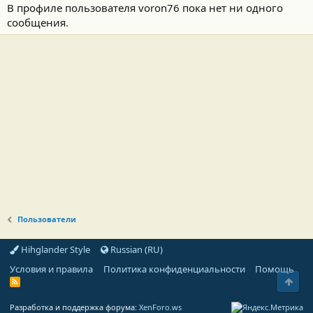
В профиле пользователя voron76 пока нет ни одного
сообщения.
Пользователи
Hihglander Style
Russian (RU)
Условия и правила
Политика конфиденциальности
Помощь
Свер
R
S
S
Разработка и поддержка форума:
XenForo.ws