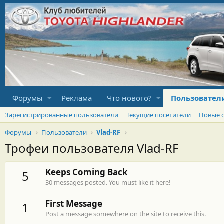
Форумы
Реклама
Что нового?
Пользовател
Зарегистрированные пользователи
Текущие посетители
Новые 
Форумы
Пользователи
Vlad-RF
Трофеи пользователя Vlad-RF
Keeps Coming Back
5
30 messages posted. You must like it here!
First Message
1
Post a message somewhere on the site to receive this.