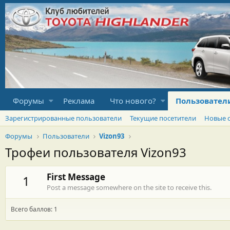
Форумы
Реклама
Что нового?
Пользовател
Зарегистрированные пользователи
Текущие посетители
Новые 
Форумы
Пользователи
Vizon93
Трофеи пользователя Vizon93
First Message
1
Post a message somewhere on the site to receive this.
Всего баллов: 1