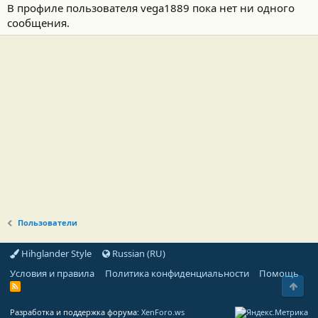
В профиле пользователя vega1889 пока нет ни одного
сообщения.
Пользователи
Hihglander Style
Russian (RU)
Условия и правила
Политика конфиденциальности
Помощь
Свер
R
S
S
Разработка и поддержка форума:
XenForo.ws