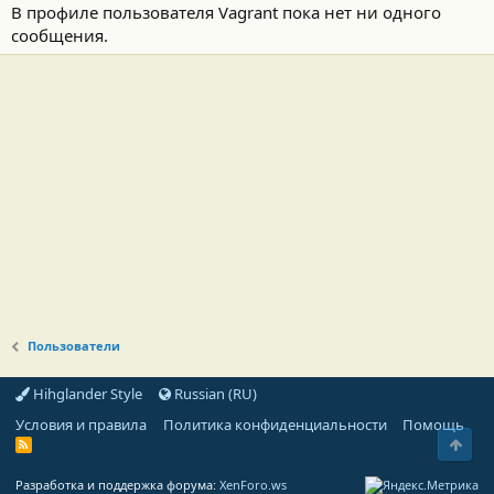
В профиле пользователя Vagrant пока нет ни одного
сообщения.
Пользователи
Hihglander Style
Russian (RU)
Условия и правила
Политика конфиденциальности
Помощь
Свер
R
S
S
Разработка и поддержка форума:
XenForo.ws