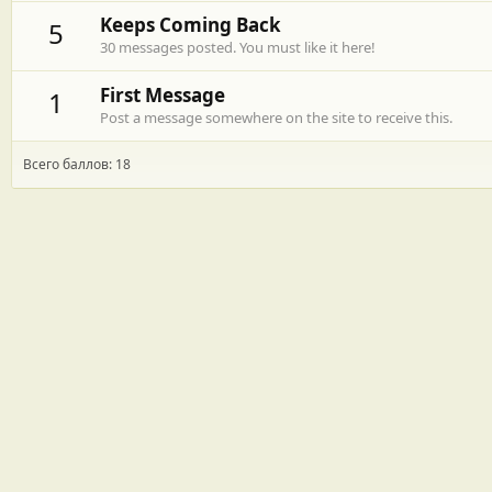
Keeps Coming Back
5
30 messages posted. You must like it here!
First Message
1
Post a message somewhere on the site to receive this.
Всего баллов: 18