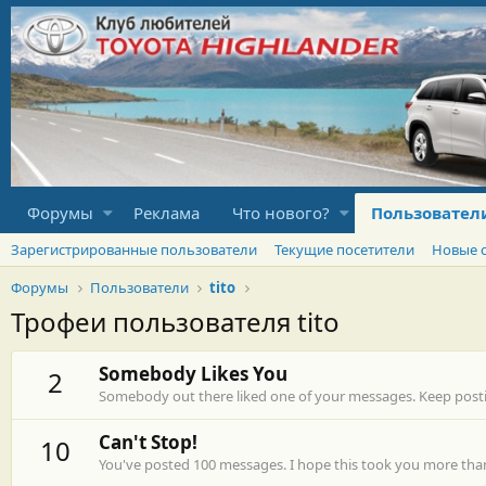
Форумы
Реклама
Что нового?
Пользовател
Зарегистрированные пользователи
Текущие посетители
Новые 
Форумы
Пользователи
tito
Трофеи пользователя tito
Somebody Likes You
2
Somebody out there liked one of your messages. Keep postin
Can't Stop!
10
You've posted 100 messages. I hope this took you more tha