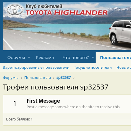
Форумы
Реклама
Что нового?
Пользовател
Зарегистрированные пользователи
Текущие посетители
Новые 
Форумы
Пользователи
sp32537
Трофеи пользователя sp32537
First Message
1
Post a message somewhere on the site to receive this.
Всего баллов: 1