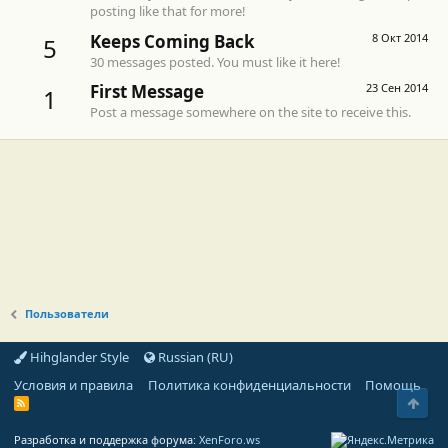
posting like that for more!
Keeps Coming Back
8 Окт 2014
5
30 messages posted. You must like it here!
First Message
23 Сен 2014
1
Post a message somewhere on the site to receive this.
Пользователи
Hihglander Style
Russian (RU)
Условия и правила
Политика конфиденциальности
Помощь
Свер
R
S
S
Разработка и поддержка форума:
XenForo.ws