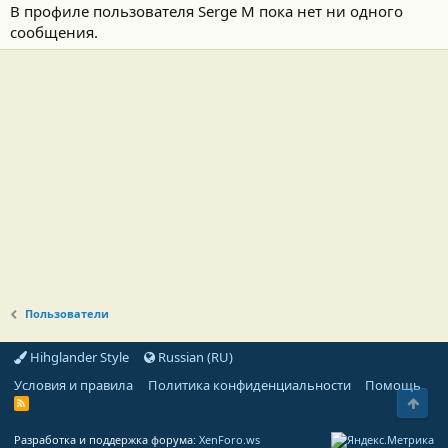
В профиле пользователя Serge M пока нет ни одного
сообщения.
Пользователи
Hihglander Style
Russian (RU)
Условия и правила
Политика конфиденциальности
Помощь
Свер
R
S
S
Разработка и поддержка форума:
XenForo.ws