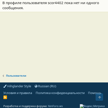
В профиле пользователя scor4402 пока нет ни одного
сообщения.
Пользователи
Hihglander Style
Russian (RU)
Условия и правила
Политика конфиденциальности
Помощь
Свер
R
S
S
Разработка и поддержка форума:
XenForo.ws