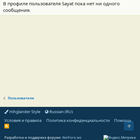
В профиле пользователя Sayat пока нет ни одного
сообщения.
Пользователи
Hihglander Style
Russian (RU)
Условия и правила
Политика конфиденциальности
Помощь
Свер
R
S
S
Разработка и поддержка форума:
XenForo.ws