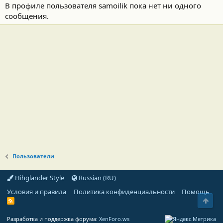
В профиле пользователя samoilik пока нет ни одного
сообщения.
Пользователи
Hihglander Style
Russian (RU)
Условия и правила
Политика конфиденциальности
Помощь
Свер
R
S
S
Разработка и поддержка форума:
XenForo.ws