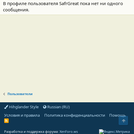
В профиле пользователя SafrGreat пока нет ни одного
сообщения.
Пользователи
Hihglander Style
Russian (RU)
Условия и правила
Политика конфиденциальности
Помощь
Свер
R
S
S
Разработка и поддержка форума:
XenForo.ws