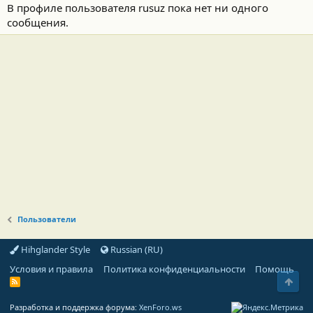
В профиле пользователя rusuz пока нет ни одного
сообщения.
Пользователи
Hihglander Style
Russian (RU)
Условия и правила
Политика конфиденциальности
Помощь
Свер
R
S
S
Разработка и поддержка форума:
XenForo.ws