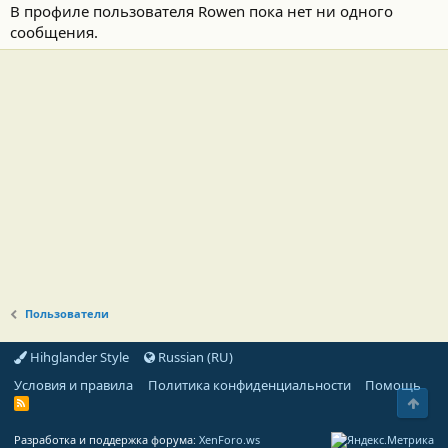
В профиле пользователя Rowen пока нет ни одного
сообщения.
Пользователи
Hihglander Style
Russian (RU)
Условия и правила
Политика конфиденциальности
Помощь
Свер
R
S
S
Разработка и поддержка форума:
XenForo.ws