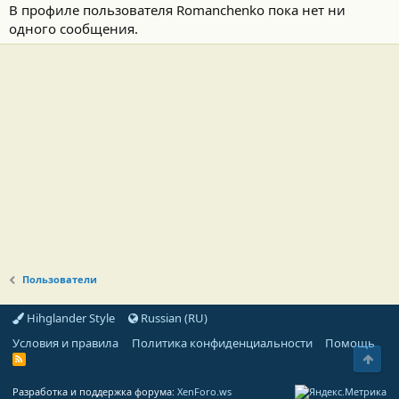
В профиле пользователя Romanchenko пока нет ни
одного сообщения.
Пользователи
Hihglander Style
Russian (RU)
Условия и правила
Политика конфиденциальности
Помощь
Свер
R
S
S
Разработка и поддержка форума:
XenForo.ws