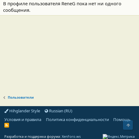
В профиле пользователя ReneG пока нет ни одного
сообщения.
Пользователи
Hihglander Style
Russian (RU)
Условия и правила
Политика конфиденциальности
Помощь
Свер
R
S
S
Разработка и поддержка форума:
XenForo.ws