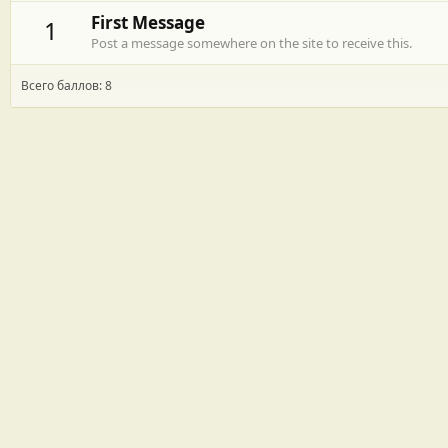
First Message
1
Post a message somewhere on the site to receive this.
Всего баллов: 8