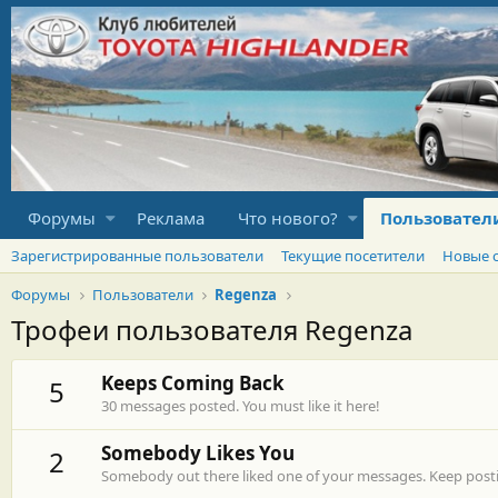
Форумы
Реклама
Что нового?
Пользовател
Зарегистрированные пользователи
Текущие посетители
Новые 
Форумы
Пользователи
Regenza
Трофеи пользователя Regenza
Keeps Coming Back
5
30 messages posted. You must like it here!
Somebody Likes You
2
Somebody out there liked one of your messages. Keep postin