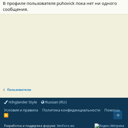
В профиле пользователя puhovick пока нет ни одного
сообщения.
Пользователи
Hihglander Style
Russian (RU)
Условия и правила
Политика конфиденциальности
Помощь
Свер
R
S
S
Разработка и поддержка форума:
XenForo.ws