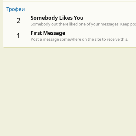
Трофеи
Somebody Likes You
2
Somebody out there liked one of your messages. Keep post
First Message
1
Post a message somewhere on the site to receive this.