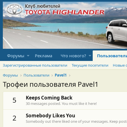
Форумы
Реклама
Что нового?
Пользовател
Зарегистрированные пользователи
Текущие посетители
Новые 
Форумы
Пользователи
Pavel1
Трофеи пользователя Pavel1
Keeps Coming Back
5
30 messages posted. You must like it here!
Somebody Likes You
2
Somebody out there liked one of your messages. Keep postin