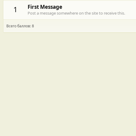
First Message
1
Post a message somewhere on the site to receive this.
Всего баллов: 8