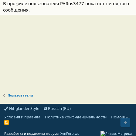
В профиле пользователя PARus3477 пока нет ни одного
сообщения.
Пользователи
Hihglander Style
Russian (RU)
Условия и правила
Политика конфиденциальности
Помощь
Свер
R
S
S
Разработка и поддержка форума:
XenForo.ws