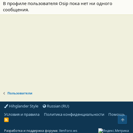
В профиле пользователя Osip пока нет ни одного
сообщения.
Пользователи
Hihglander Style
Russian (RU)
Условия и правила
Политика конфиденциальности
Помощь
Свер
R
S
S
Разработка и поддержка форума:
XenForo.ws