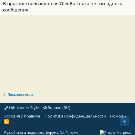
В профиле пользователя OlegBull пока нет ни одного
сообщения.
Пользователи
Hihglander Style
Russian (RU)
Условия и правила
Политика конфиденциальности
Помощь
Свер
R
S
S
Разработка и поддержка форума:
XenForo.ws