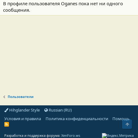
В профиле пользователя Oganes пока нет ни одного
сообщения.
Пользователи
Hihglander Style
Russian (RU)
Условия и правила
Политика конфиденциальности
Помощь
Свер
R
S
S
Разработка и поддержка форума:
XenForo.ws