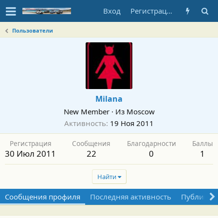
Вход
Регистрация
Пользователи
Milana
New Member
·
Из
Moscow
Активность
19 Ноя 2011
Регистрация
Сообщения
Благодарности
Баллы
30 Июл 2011
22
0
1
Найти
Сообщения профиля
Последняя активность
Публикац