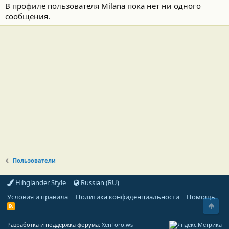
В профиле пользователя Milana пока нет ни одного
сообщения.
Пользователи
Hihglander Style
Russian (RU)
Условия и правила
Политика конфиденциальности
Помощь
Свер
R
S
S
Разработка и поддержка форума:
XenForo.ws