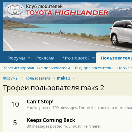
Форумы
Реклама
Что нового?
Пользовател
Зарегистрированные пользователи
Текущие посетители
Новые 
Форумы
Пользователи
maks 2
Трофеи пользователя maks 2
Can't Stop!
10
You've posted 100 messages. I hope this took you more tha
Keeps Coming Back
5
30 messages posted. You must like it here!