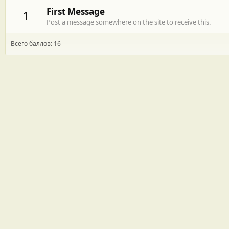
First Message
1
Post a message somewhere on the site to receive this.
Всего баллов: 16