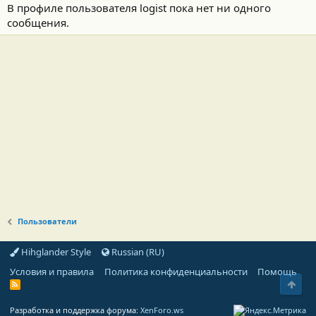
В профиле пользователя logist пока нет ни одного
сообщения.
Пользователи
Hihglander Style
Russian (RU)
Условия и правила
Политика конфиденциальности
Помощь
Свер
R
S
S
Разработка и поддержка форума:
XenForo.ws