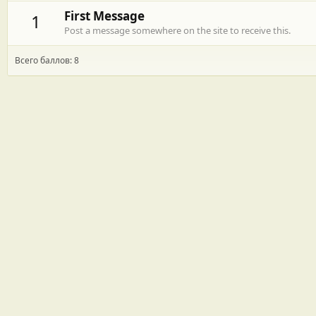
First Message
1
Post a message somewhere on the site to receive this.
Всего баллов: 8