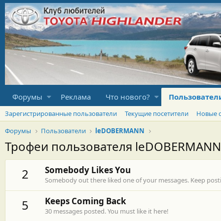
Форумы
Реклама
Что нового?
Пользовател
Зарегистрированные пользователи
Текущие посетители
Новые 
Форумы
Пользователи
leDOBERMANN
Трофеи пользователя leDOBERMANN
Somebody Likes You
2
Somebody out there liked one of your messages. Keep postin
Keeps Coming Back
5
30 messages posted. You must like it here!