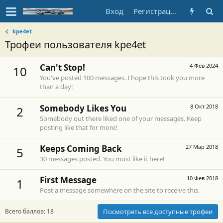
Вход
Регистрация
kpe4et
Трофеи пользователя kpe4et
Can't Stop!
4 Фев 2024
10
You've posted 100 messages. I hope this took you more
than a day!
Somebody Likes You
8 Окт 2018
2
Somebody out there liked one of your messages. Keep
posting like that for more!
Keeps Coming Back
27 Мар 2018
5
30 messages posted. You must like it here!
First Message
10 Фев 2018
1
Post a message somewhere on the site to receive this.
Всего баллов: 18
Посмотреть все доступные трофеи