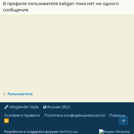
В профиле пользователя kaligari пока нет ни одного
сообщения.
Пользователи
Hihglander Style
Russian (RU)
Условия и правила
Политика конфиденциальности
Помощь
Свер
R
S
S
Разработка и поддержка форума:
XenForo.ws