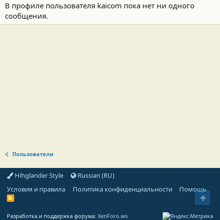
В профиле пользователя kaicom пока нет ни одного
сообщения.
Пользователи
Hihglander Style
Russian (RU)
Условия и правила
Политика конфиденциальности
Помощь
Свер
R
S
S
Разработка и поддержка форума:
XenForo.ws