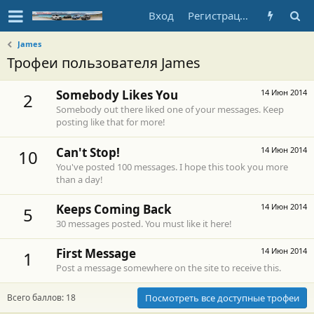
Вход
Регистрация
James
Трофеи пользователя James
Somebody Likes You
14 Июн 2014
2
Somebody out there liked one of your messages. Keep
posting like that for more!
Can't Stop!
14 Июн 2014
10
You've posted 100 messages. I hope this took you more
than a day!
Keeps Coming Back
14 Июн 2014
5
30 messages posted. You must like it here!
First Message
14 Июн 2014
1
Post a message somewhere on the site to receive this.
Всего баллов: 18
Посмотреть все доступные трофеи