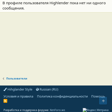
В профиле пользователя Highlender пока нет ни одного
сообщения.
Пользователи
Hihglander Style
Russian (RU)
Условия и правила
Политика конфиденциальности
Помощь
Свер
R
S
S
Разработка и поддержка форума:
XenForo.ws