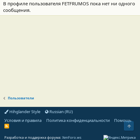
В профиле пользователя FETFRUMOS пока нет ни одного
сообщения.
Пользователи
Hihglander Style
Russian (RU)
Условия и правила
Политика конфиденциальности
Помощь
Свер
R
S
S
Разработка и поддержка форума:
XenForo.ws