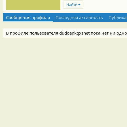
Найти
Сообщения профиля
Последняя активность
Публика
В профиле пользователя dudoankqxsnet пока нет ни одн