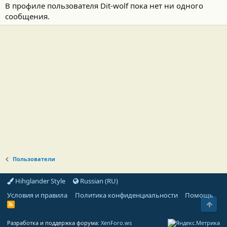
В профиле пользователя Dit-wolf пока нет ни одного
сообщения.
Пользователи
Hihglander Style
Russian (RU)
Условия и правила
Политика конфиденциальности
Помощь
Свер
R
S
S
Разработка и поддержка форума:
XenForo.ws