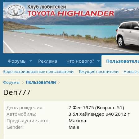
Форумы
Реклама
Что нового?
Пользовател
Зарегистрированные пользователи
Текущие посетители
Новые 
Форумы
Пользователи
Den777
День рождения
7 Фев 1975 (Возраст: 51)
Автомобиль
3.5л Хайлендер u40 2012 г
Предыдущие авто
Maxima
Gender
Male