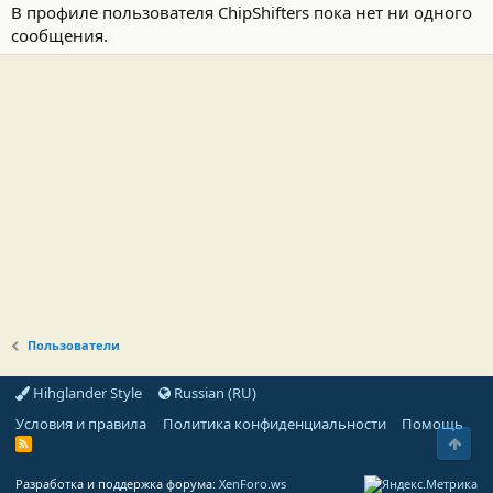
В профиле пользователя ChipShifters пока нет ни одного
сообщения.
Пользователи
Hihglander Style
Russian (RU)
Условия и правила
Политика конфиденциальности
Помощь
Свер
R
S
S
Разработка и поддержка форума:
XenForo.ws