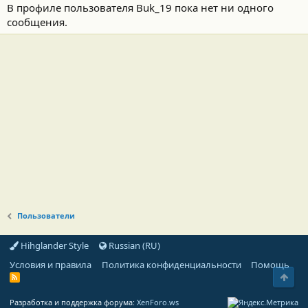
В профиле пользователя Buk_19 пока нет ни одного
сообщения.
Пользователи
Hihglander Style
Russian (RU)
Условия и правила
Политика конфиденциальности
Помощь
Свер
R
S
S
Разработка и поддержка форума:
XenForo.ws