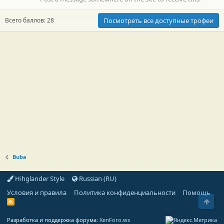
Всего баллов: 28
Посмотреть все доступные трофеи
Buba
Hihglander Style
Russian (RU)
Условия и правила
Политика конфиденциальности
Помощь
Свер
R
S
S
Разработка и поддержка форума:
XenForo.ws