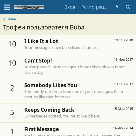
Вход
Регистрация
Buba
Трофеи пользователя Buba
I Like It a Lot
19 Сен 2018
10
Your messages have been liked 25 times.
Can't Stop!
13 Ноя 2017
10
You've posted 100 messages. I hope this took you more
than a day!
Somebody Likes You
13 Сен 2017
2
Somebody out there liked one of your messages. Keep
posting like that for more!
Keeps Coming Back
5 Мар 2015
5
30 messages posted. You must like it here!
First Message
14 Июн 2014
1
Post a message somewhere on the site to receive this.