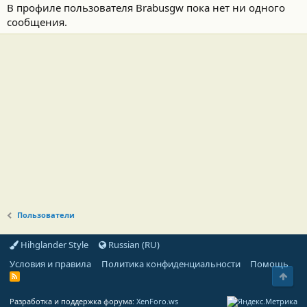
В профиле пользователя Brabusgw пока нет ни одного
сообщения.
Пользователи
Hihglander Style
Russian (RU)
Условия и правила
Политика конфиденциальности
Помощь
Свер
R
S
S
Разработка и поддержка форума:
XenForo.ws