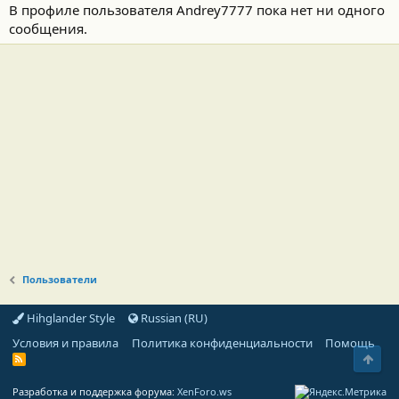
В профиле пользователя Andrey7777 пока нет ни одного
сообщения.
Пользователи
Hihglander Style
Russian (RU)
Условия и правила
Политика конфиденциальности
Помощь
Свер
R
S
S
Разработка и поддержка форума:
XenForo.ws