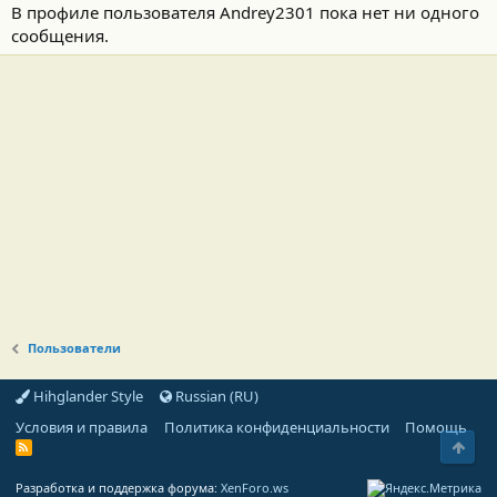
В профиле пользователя Andrey2301 пока нет ни одного
сообщения.
Пользователи
Hihglander Style
Russian (RU)
Условия и правила
Политика конфиденциальности
Помощь
Свер
R
S
S
Разработка и поддержка форума:
XenForo.ws