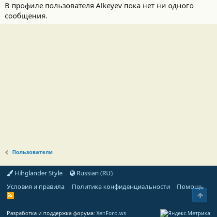
В профиле пользователя Alkeyev пока нет ни одного
сообщения.
Пользователи
Hihglander Style
Russian (RU)
Условия и правила
Политика конфиденциальности
Помощь
Свер
R
S
S
Разработка и поддержка форума:
XenForo.ws