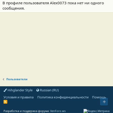
В профиле пользователя Alex0073 пока нет ни одного
сообщения.
Пользователи
Hihglander Style
Russian (RU)
Условия и правила
Политика конфиденциальности
Помощь
Свер
R
S
S
Разработка и поддержка форума:
XenForo.ws