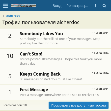
Вход
Регистрация
alcherdoc
Трофеи пользователя alcherdoc
Somebody Likes You
14 Июн 2014
2
Somebody out there liked one of your messages. Keep
posting like that for more!
Can't Stop!
14 Июн 2014
10
You've posted 100 messages. I hope this took you more
than a day!
Keeps Coming Back
14 Июн 2014
5
30 messages posted. You must like it here!
First Message
14 Июн 2014
1
Post a message somewhere on the site to receive this.
Всего баллов: 18
Посмотреть все доступные трофеи